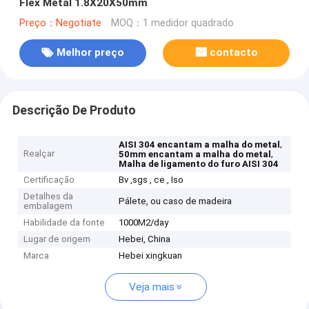
Flex Metal 1.8X20X50mm
Preço：Negotiate
MOQ：1 medidor quadrado
Melhor preço
contacto
Descrição De Produto
,
AISI 304 encantam a malha do metal
Realçar
,
50mm encantam a malha do metal
Malha de ligamento do furo AISI 304
Certificação
Bv ,sgs , ce , Iso
Detalhes da
Pálete, ou caso de madeira
embalagem
Habilidade da fonte
1000M2/day
Lugar de origem
Hebei, China
Marca
Hebei xingkuan
Veja mais