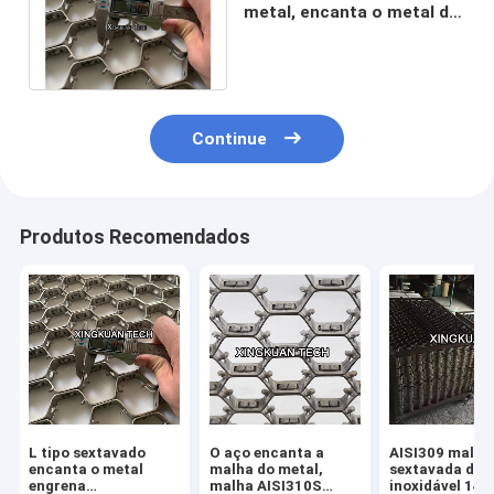
metal, encanta o metal de
aço Mesh For Refractory
Lining
Continue
Produtos Recomendados
L tipo sextavado
O aço encanta a
AISI309 malha
encanta o metal
malha do metal,
sextavada de 
engrena
malha AISI310S
inoxidável 14g