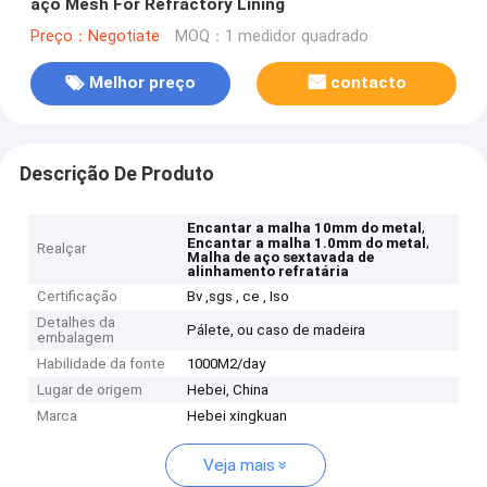
aço Mesh For Refractory Lining
Preço：Negotiate
MOQ：1 medidor quadrado
Melhor preço
contacto
Descrição De Produto
,
Encantar a malha 10mm do metal
,
Encantar a malha 1.0mm do metal
Realçar
Malha de aço sextavada de
alinhamento refratária
Certificação
Bv ,sgs , ce , Iso
Detalhes da
Pálete, ou caso de madeira
embalagem
Habilidade da fonte
1000M2/day
Lugar de origem
Hebei, China
Marca
Hebei xingkuan
Veja mais