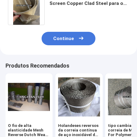
Screen Copper Clad Steel para o
auto cambiador RDW da tela
Continue
Produtos Recomendados
O fio de alta
Holandeses reversos
tipo cambiado
elasticidade Mesh
da correia contínua
correia de Mes
Reverse Dutch Weave
de aço inoxidável do
For Polymer