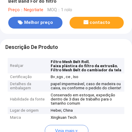
Belt Band For do filtro
Preço：Negotiate
MOQ：1 rolo
Melhor preço
contacto
Descrição De Produto
,
Filtro Mesh Belt Roll
Realçar
,
Faixa plástica do filtro da extrusão
Filtro Mesh Belt do cambiador da tela
Certificação
Bv ,sgs , ce , Iso
Detalhes da
papel impermeável, caso de madeira ou
embalagem
caixa, ou conforme o pedido do cliente!
Conservado em estoque, expedição
Habilidade da fonte
dentro de 3 dias de trabalho para o
tamanho comum
Lugar de origem
Hebei, China
Marca
Xingkuan Tech
Veja mais