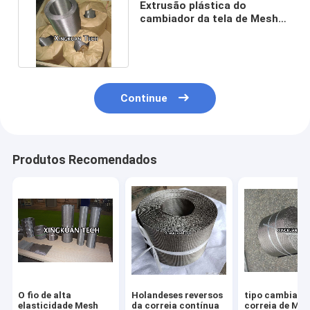
Extrusão plástica do
cambiador da tela de Mesh
Roll Belt Band For do filtro
Continue
Produtos Recomendados
O fio de alta
Holandeses reversos
tipo cambiado
elasticidade Mesh
da correia contínua
correia de Mes