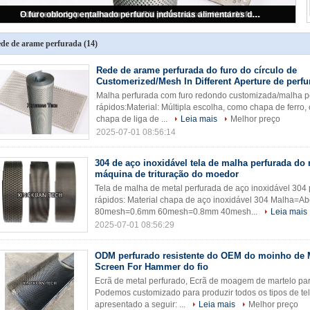
Rede de arame perfurada do furo do círculo de Customerized/Mesh In Different Aperture de perfuração
de de arame perfurada
(14)
Rede de arame perfurada do furo do círculo de
Customerized/Mesh In Different Aperture de perfu
Malha perfurada com furo redondo customizada/malha pe
rápidos:Material: Múltipla escolha, como chapa de ferro,
chapa de liga de ...
Leia mais
Melhor preço
2025-07-01 08:56:14
304 de aço inoxidável tela de malha perfurada do 
máquina de trituração do moedor
Tela de malha de metal perfurada de aço inoxidável 3
rápidos: Material chapa de aço inoxidável 304 Malha
80mesh=0.6mm 60mesh=0.8mm 40mesh...
Leia mais
2025-07-01 08:56:29
ODM perfurado resistente do OEM do moinho de 
Screen For Hammer do fio
Ecrã de metal perfurado, Ecrã de moagem de martelo pa
Podemos customizado para produzir todos os tipos de te
apresentado a seguir: ...
Leia mais
Melhor preço