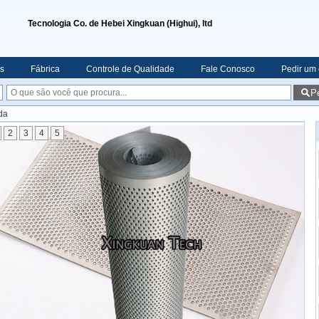
Tecnologia Co. de Hebei Xingkuan (Highui), ltd
s
Fábrica
Controle de Qualidade
Fale Conosco
Pedir um
P
da
2
3
4
5