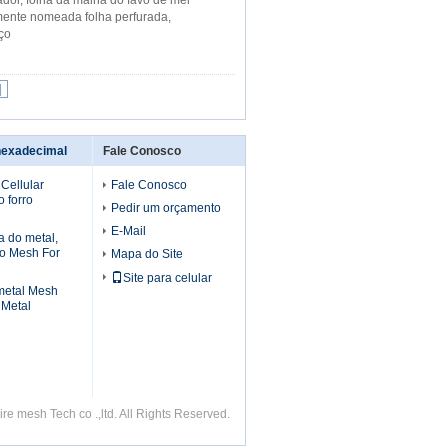
ador, folha da malha do favo de mel
mente nomeada folha perfurada,
ço
|
hexadecimal
Fale Conosco
Cellular
Fale Conosco
 forro
Pedir um orçamento
E-Mail
a do metal,
ço Mesh For
Mapa do Site
Site para celular
metal Mesh
 Metal
e mesh Tech co .,ltd. All Rights Reserved.