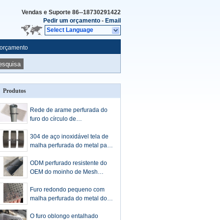
Vendas e Suporte
86--18730291422
Pedir um orçamento
-
Email
Select Language
 orçamento
esquisa
Produtos
Rede de arame perfurada do
furo do círculo de
Customerized/Mesh In
Different Aperture de
304 de aço inoxidável tela de
perfuração
malha perfurada do metal para
a máquina de trituração do
moedor
ODM perfurado resistente do
OEM do moinho de Mesh
Metal Screen For Hammer do
fio
Furo redondo pequeno com
malha perfurada do metal do
furo redondo grande para a
decoração
O furo oblongo entalhado