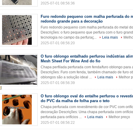
2025-07-01 08:56:36
Furo redondo pequeno com malha perfurada do m
redondo grande para a decoração
Furo redondo pequeno com malha perfurada do metal do
Descrições: o furo pequeno que perfura com o furo grand
tecnologia no campo da perfuraç...
Leia mais
Melho
2025-07-01 08:56:20
O furo oblongo entalhado perfurou indústrias ali
Mesh Sheet For Wine And do fio
Chapa perfilada perfurada com fenda/furo oblongo para a
Descrições: Furo com fenda, também chamado de furo ob
oblongos são a solução ideal ...
Leia mais
Melhor p
2025-07-01 08:56:39
O furo oblongo oval do entalhe perfurou o revest
do PVC da malha de folha para o teto
Chapa perfurada com revestimento de cor PVC com orifíci
decoração Descrições: Uma chapa perfurada com orifíci
perfurada para orifícios ...
Leia mais
Melhor preço
2025-07-01 08:56:22