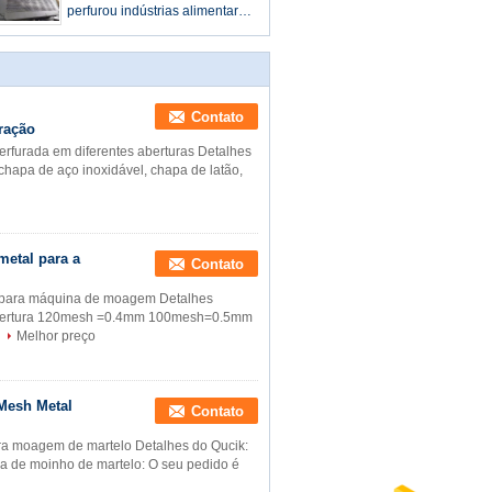
perfurou indústrias alimentares
de Mesh Sheet For Wine And
do fio
Contato
ração
rfurada em diferentes aberturas Detalhes
 chapa de aço inoxidável, chapa de latão,
metal para a
Contato
04 para máquina de moagem Detalhes
=Abertura 120mesh =0.4mm 100mesh=0.5mm
Melhor preço
Mesh Metal
Contato
ra moagem de martelo Detalhes do Qucik:
la de moinho de martelo: O seu pedido é