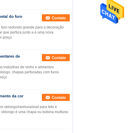
etal do furo
Contato
 furo redondo grande para a decoração
e que perfura junto a é uma nova
r preço
mentares de
Contato
s indústrias de vinho e alimentos
longo, chapas perfuradas com furos
reço
imento da cor
Contato
o oblongo/ranhura/oval para teto e
o oblongo é uma chapa ou bobina multiuso