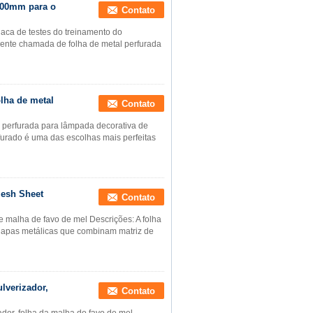
600mm para o
Contato
aca de testes do treinamento do
lmente chamada de folha de metal perfurada
lha de metal
Contato
 perfurada para lâmpada decorativa de
rfurado é uma das escolhas mais perfeitas
Mesh Sheet
Contato
de malha de favo de mel Descrições: A folha
chapas metálicas que combinam matriz de
lverizador,
Contato