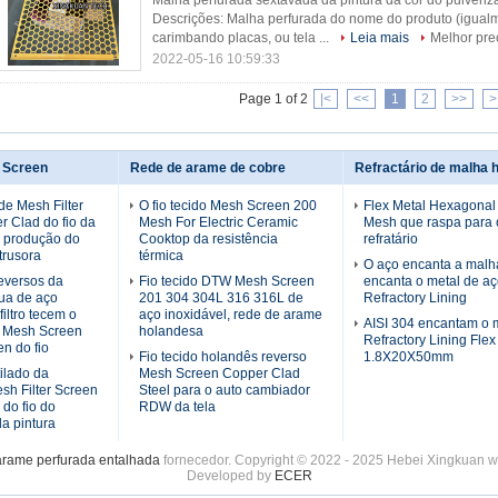
Malha perfurada sextavada da pintura da cor do pulveriz
Descrições: Malha perfurada do nome do produto (igual
carimbando placas, ou tela ...
Leia mais
Melhor pre
2022-05-16 10:59:33
Page 1 of 2
|<
<<
1
2
>>
>
r Screen
Rede de arame de cobre
Refractário de malha 
de Mesh Filter
O fio tecido Mesh Screen 200
Flex Metal Hexagonal 
 Clad do fio da
Mesh For Electric Ceramic
Mesh que raspa para o
a produção do
Cooktop da resistência
refratário
trusora
térmica
O aço encanta a malh
eversos da
Fio tecido DTW Mesh Screen
encanta o metal de a
nua de aço
201 304 304L 316 316L de
Refractory Lining
filtro tecem o
aço inoxidável, rede de arame
AISI 304 encantam o 
 Mesh Screen
holandesa
Refractory Lining Flex
en do fio
Fio tecido holandês reverso
1.8X20X50mm
tilado da
Mesh Screen Copper Clad
sh Filter Screen
Steel para o auto cambiador
do fio do
RDW da tela
da pintura
rame perfurada entalhada
fornecedor. Copyright © 2022 - 2025 Hebei Xingkuan wir
Developed by
ECER