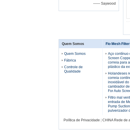
—— Saywood
Quem Somos
Fio Mesh Filte
Quem Somos
Aço contínuo 
Screen Copper
Fábrica
correia para 
plástico da ex
Controle de
Qualidade
Holandeses r
correia contí
inoxidável do 
cambiador de
For Auto Scre
Filtro mal ven
entrada de Me
Pump Suction 
pulverizador 
Política de Privacidade
|
CHINA Rede de a