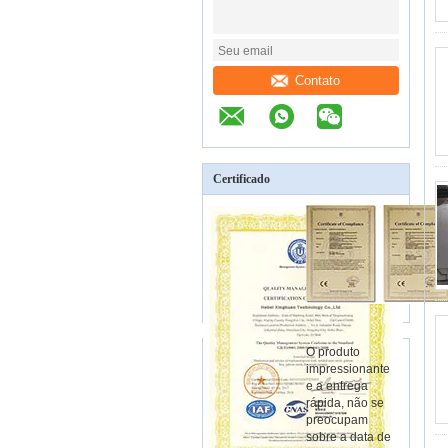
Contato
Certificado
O produto
impressionante
e a entrega
rápida, não se
preocupam
sobre a data de