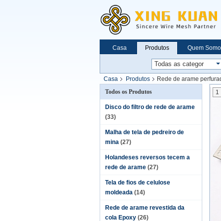
Casa
Produtos
Quem Somo
Casa
Produtos
Rede de arame perfura
Todos os Produtos
1
Disco do filtro de rede de arame
(33)
Malha de tela de pedreiro de
mina
(27)
Holandeses reversos tecem a
rede de arame
(27)
Tela de fios de celulose
moldeada
(14)
Rede de arame revestida da
cola Epoxy
(26)