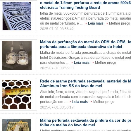
o metal de 1.5mm perfurou a rede de arame 500x
eletricista Training Testing Board
folha de metal 500x600mm perfurada de 1.5mm para a pl
eletricistaDescrições: A malha perfurada do metal, igua
ou de metal perfurado, é ...
Leia mais
Melhor preço
2025-07-01 08:56:42
Malha de perfuração do metal do ODM do OEM, fo
perfurada para a lâmpada decorativa do hotel
Malha de metal perfurada personalizada, chapa de metal
hotel Descrições: Graças à sua durabilidade, o metal pe
para elementos ...
Leia mais
Melhor preço
2025-07-01 08:56:33
Rede de arame perfurada sextavada, material de 
Aluminum Iron SS do favo de mel
Alumínio, ferro, cobre, vidro hexagonal perfurado, folha 
de metal perfurada com buracos hexagonais é feita de 
perfuração em ...
Leia mais
Melhor preço
2025-07-01 08:56:17
Malha perfurada sextavada da pintura da cor do pu
folha da malha do favo de mel