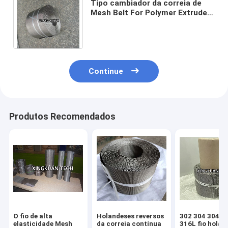
Tipo cambiador da correia de
Mesh Belt For Polymer Extruder
do fio da extrusora do
comprimento 10m da tela
Continue
Produtos Recomendados
O fio de alta
Holandeses reversos
302 304 304A 
elasticidade Mesh
da correia contínua
316L fio holan