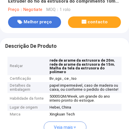
Extruder do fio da extrusora do comprimento 10m
da tela
Preço：Negotiate
MOQ：1 rolo
Melhor preço
contacto
Descrição De Produto
,
rede de arame da extrusora de 20m
,
rede de arame da extrusora de 15m
Realçar
Malha da tela da extrusora do
polímero
Certificação
Bv ,sgs , ce , Iso
Detalhes da
papel impermeável, caso de madeira ou
embalagem
caixa, ou conforme o pedido do cliente!
5000SQM/Week, um grande do ano
Habilidade da fonte
inteiro pronto do estoque.
Lugar de origem
Hebei, China
Marca
Xingkuan Tech
Veja mais