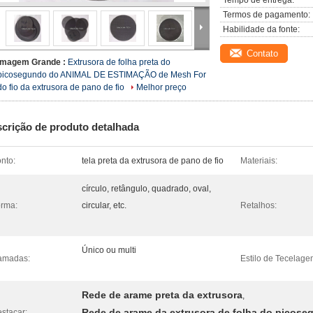
Tempo de entrega:
Termos de pagamento:
Habilidade da fonte:
Contato
Imagem Grande :
Extrusora de folha preta do
picosegundo do ANIMAL DE ESTIMAÇÃO de Mesh For
do fio da extrusora de pano de fio
Melhor preço
crição de produto detalhada
nto:
tela preta da extrusora de pano de fio
Materiais:
círculo, retângulo, quadrado, oval,
rma:
circular, etc.
Retalhos:
Único ou multi
amadas:
Estilo de Tecelage
Rede de arame preta da extrusora
,
Rede de arame da extrusora de folha do picos
stacar: