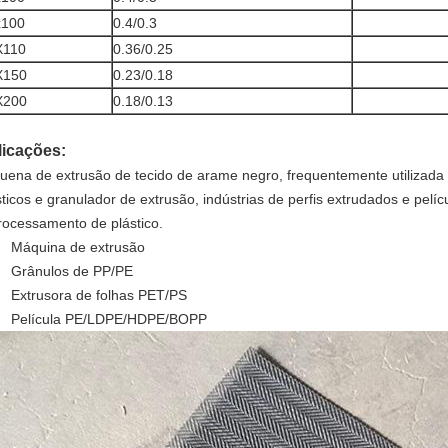
x100
0.4/0.3
X110
0.36/0.25
X150
0.23/0.18
X200
0.18/0.13
licações:
uena de extrusão de tecido de arame negro, frequentemente utilizada 
sticos e granulador de extrusão, indústrias de perfis extrudados e pelí
rocessamento de plástico.
Máquina de extrusão
Grânulos de PP/PE
Extrusora de folhas PET/PS
Película PE/LDPE/HDPE/BOPP