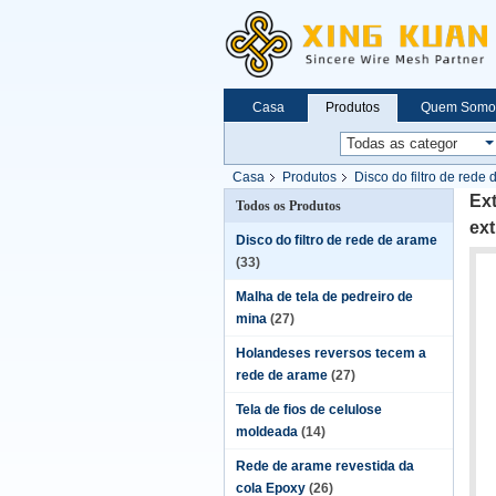
Casa
Produtos
Quem Somo
Casa
Produtos
Disco do filtro de rede
Ex
Todos os Produtos
ext
Disco do filtro de rede de arame
(33)
Malha de tela de pedreiro de
mina
(27)
Holandeses reversos tecem a
rede de arame
(27)
Tela de fios de celulose
moldeada
(14)
Rede de arame revestida da
cola Epoxy
(26)