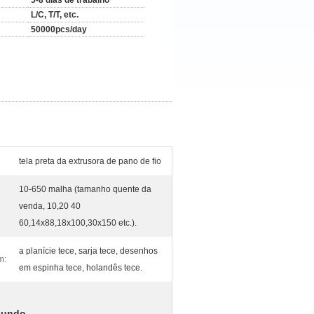
5-8 dias de trabalho
L/C, T/T, etc.
50000pcs/day
tela preta da extrusora de pano de fio
10-650 malha (tamanho quente da
venda, 10,20 40
60,14x88,18x100,30x150 etc.).
a planície tece, sarja tece, desenhos
m:
em espinha tece, holandês tece.
egundo