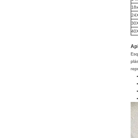
18
24
30
40
Ap
Esq
plá
rep