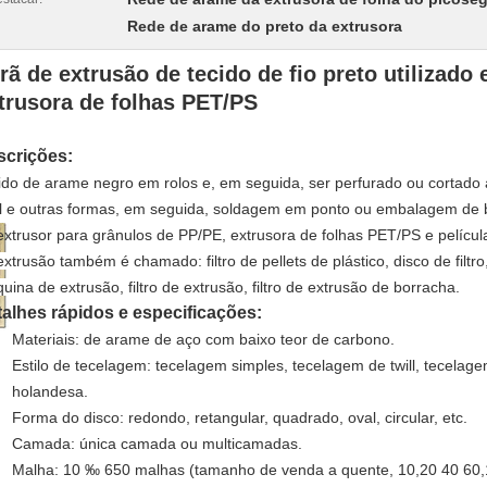
Rede de arame do preto da extrusora
rã de extrusão de tecido de fio preto utilizado
trusora de folhas PET/PS
scrições:
ido de arame negro em rolos e, em seguida, ser perfurado ou cortado
l e outras formas, em seguida, soldagem em ponto ou embalagem de b
extrusor para grânulos de PP/PE, extrusora de folhas PET/PS e pelí
xtrusão também é chamado: filtro de pellets de plástico, disco de filtro, t
uina de extrusão, filtro de extrusão, filtro de extrusão de borracha.
alhes rápidos e especificações:
Materiais: de arame de aço com baixo teor de carbono.
Estilo de tecelagem: tecelagem simples, tecelagem de twill, tecela
holandesa.
Forma do disco: redondo, retangular, quadrado, oval, circular, etc.
Camada: única camada ou multicamadas.
Malha: 10 ‰ 650 malhas (tamanho de venda a quente, 10,20 40 60,