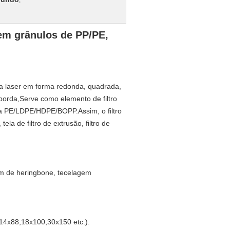
,
 em grânulos de PP/PE,
 a laser em forma redonda, quadrada,
orda,Serve como elemento de filtro
cula PE/LDPE/HDPE/BOPP.
Assim, o filtro
ela de filtro de extrusão, filtro de
gem de heringbone, tecelagem
14x88,18x100,30x150 etc.).