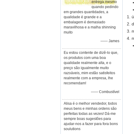
entrega mesmo
quando pedindo
em grandes quantidades, a
1. 
qualidade é grande e a
embalagem é demasiado
2. 
maravilhosa e a malha shinning
3. 
muito
4. 
—— James
Eu estou contente de dizê-lo que,
os produtos com uma boa
qualidade realmente alta, e o
preço são igualmente muito
razoáveis, mim estão satisfeitos
realmente com a empresa, lhe
recomendam!
—— Combustível
Alisa é o melhor vendedor, todos
meus bens e minhas ordens são
perfeitas todas as vezes! Dá-me
sempre boas sugestões para
ajudar-nos a fazer para fora bons
soulutions