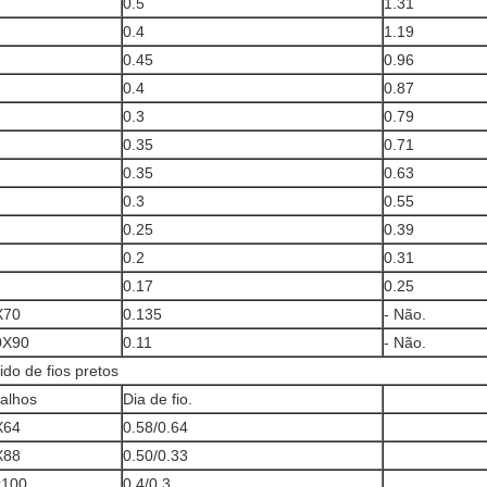
0.5
1.31
0.4
1.19
0.45
0.96
0.4
0.87
0.3
0.79
0.35
0.71
0.35
0.63
0.3
0.55
0.25
0.39
0.2
0.31
0.17
0.25
X70
0.135
- Não.
0X90
0.11
- Não.
ido de fios pretos
alhos
Dia de fio.
X64
0.58/0.64
X88
0.50/0.33
x100
0.4/0.3