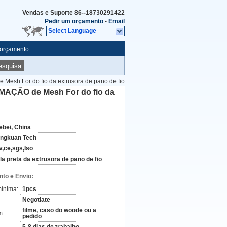
Vendas e Suporte
86--18730291422
Pedir um orçamento
-
Email
Select Language
 orçamento
esquisa
Mesh For do fio da extrusora de pano de fio
IMAÇÃO de Mesh For do fio da
ebei, China
ingkuan Tech
v,ce,sgs,Iso
ela preta da extrusora de pano de fio
to e Envio:
ínima:
1pcs
Negotiate
filme, caso do woode ou a
m:
pedido