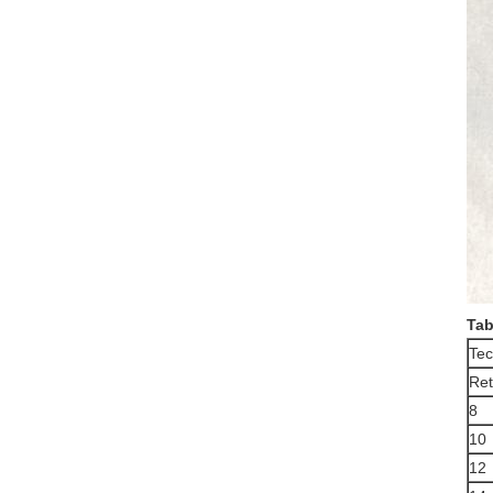
Tab
Tec
Ret
8
10
12