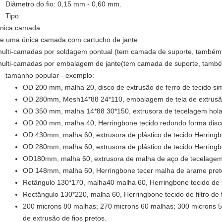
Diâmetro do fio: 0,15 mm - 0,60 mm.
Tipo:
única camada
de uma única camada com cartucho de jante
multi-camadas por soldagem pontual (tem camada de suporte, também 
multi-camadas por embalagem de jante
(tem camada de suporte, també
tamanho popular - exemplo:
OD 200 mm, malha 20, disco de extrusão de ferro de tecido si
OD 280mm, Mesh14*88 24*110, embalagem de tela de extrusão
OD 350 mm, malha 14*88 30*150, extrusora de tecelagem hola
OD 200 mm, malha 40, Herringbone tecido redondo forma disco 
OD 430mm, malha 60, extrusora de plástico de tecido Herring
OD 280mm, malha 60, extrusora de plástico de tecido Herring
OD180mm, malha 60, extrusora de malha de aço de tecelagem
OD 148mm, malha 60, Herringbone tecer malha de arame pret
Retângulo 130*170, malha40 malha 60, Herringbone tecido de te
Rectângulo 130*220, malha 60, Herringbone tecido de filtro de t
200 microns 80 malhas; 270 microns 60 malhas; 300 microns 5
de extrusão de fios pretos.