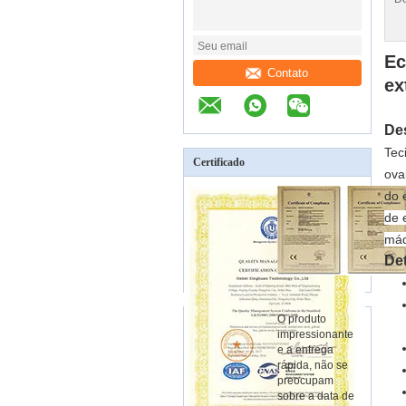
Ec
Contato
ex
De
Tec
Certificado
ova
do 
de e
máq
Det
O produto
impressionante
e a entrega
rápida, não se
preocupam
sobre a data de