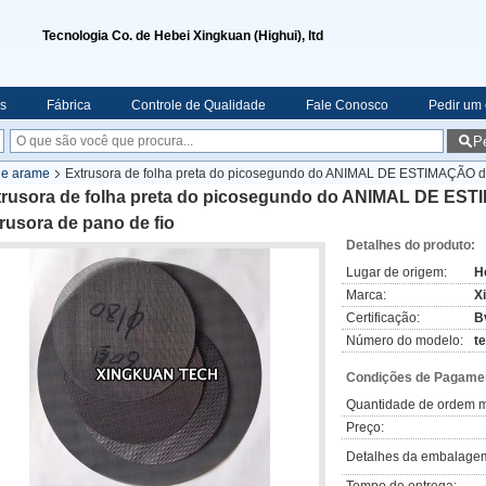
Tecnologia Co. de Hebei Xingkuan (Highui), ltd
s
Fábrica
Controle de Qualidade
Fale Conosco
Pedir um
P
 de arame
Extrusora de folha preta do picosegundo do ANIMAL DE ESTIMAÇÃO de 
trusora de folha preta do picosegundo do ANIMAL DE EST
rusora de pano de fio
Detalhes do produto:
Lugar de origem:
H
Marca:
X
Certificação:
B
Número do modelo:
t
Condições de Pagamen
Quantidade de ordem m
Preço:
Detalhes da embalage